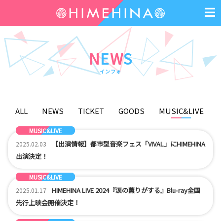
N
E
W
S
イ
ン
フ
ォ
ALL
NEWS
TICKET
GOODS
MUSIC&LIVE
MUSIC&LIVE
NEWS
【出演情報】都市型音楽フェス「VIVAL」にHIMEHINA
2025.02.03
出演決定！
MUSIC&LIVE
GOODS
NEWS
HIMEHINA LIVE 2024『涙の薫りがする』Blu-ray全国
2025.01.17
先行上映会開催決定！