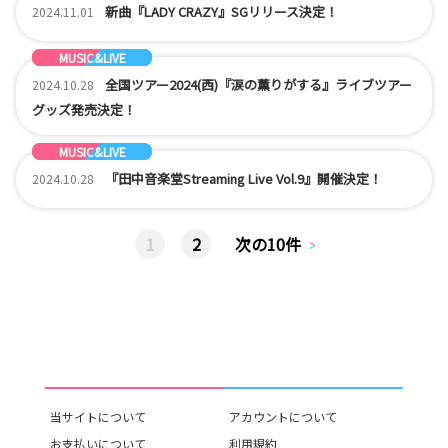
新曲『LADY CRAZY』SGリリース決定！
2024.11.01
MUSIC&LIVE
GOODS
NEWS
全国ツアー2024(西)『涙の薫りがする』ライブツアー
2024.10.28
グッズ発売決定！
MUSIC&LIVE
NEWS
『田中音楽堂Streaming Live Vol.9』開催決定！
2024.10.28
1
2
次の10件
当サイトについて
アカウントについて
お支払いについて
利用規約