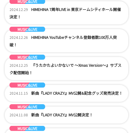
MUSIC&LIVE
GOODS
NEWS
HIMEHINA 7周年LIVE in 東京ドームシティホール開催
2024.12.29
決定！
MUSIC&LIVE
NEWS
HIMEHINA YouTubeチャンネル登録者数100万人突
2024.12.26
破！
MUSIC&LIVE
NEWS
『うたかたよいかないで ～Xmas Version～』サブス
2024.12.25
ク配信開始！
MUSIC&LIVE
GOODS
NEWS
新曲『LADY CRAZY』MV公開&記念グッズ発売決定！
2024.11.15
MUSIC&LIVE
NEWS
新曲『LADY CRAZY』MV公開決定！
2024.11.08
MUSIC&LIVE
NEWS