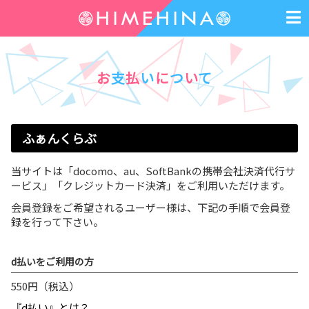
お
支
払
い
に
つ
い
て
ふぁんくらぶ
当サイトは「docomo、au、SoftBankの携帯会社決済代行サ
ービス」「クレジットカード決済」をご利用いただけます。
会員登録をご希望されるユーザー様は、下記の手順で会員登
録を行って下さい。
d払いをご利用の方
550円（税込）
『d払い』とは？